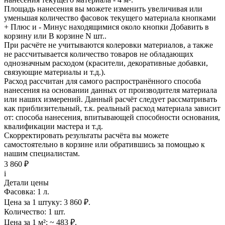
Площадь нанесения вы можете изменить увеличивая или
уменьшая количество фасовок текущего материала кнопками
+ Плюс
и
- Минус
находящимися около кнопки
Добавить в
корзину
или
В корзине N шт.
.
При расчёте не учитываются колеровки материалов, а также
не рассчитывается количество товаров не обладающих
однозначным расходом (красители, декоративные добавки,
связующие материалы и т.д.).
Расход рассчитан для самого распространённого способа
нанесения на основании данных от производителя материала
или наших измерений. Данный расчёт следует рассматривать
как приблизительный, т.к. реальный расход материала зависит
от: способа нанесения, впитывающей способности основания,
квалификации мастера и т.д.
Скорректировать результаты расчёта вы можете
самостоятельно в корзине или обратившись за помощью к
нашим специалистам.
3 860 ₽
i
Детали цены
Фасовка:
1 л.
Цена за 1 штуку:
3 860 ₽.
Количество:
1 шт.
Цена за 1 м²:
~ 483 ₽.