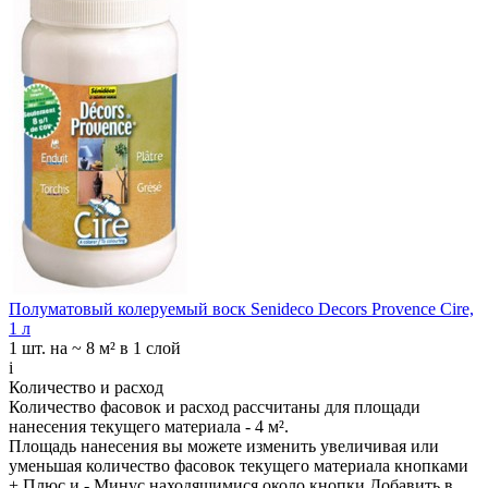
Полуматовый колеруемый воск Senideco Decors Provence Cire,
1 л
1 шт.
на ~ 8 м² в 1 слой
i
Количество и расход
Количество фасовок и расход рассчитаны для
площади
нанесения
текущего материала -
4 м²
.
Площадь нанесения вы можете изменить увеличивая или
уменьшая количество фасовок текущего материала кнопками
+ Плюс
и
- Минус
находящимися около кнопки
Добавить в