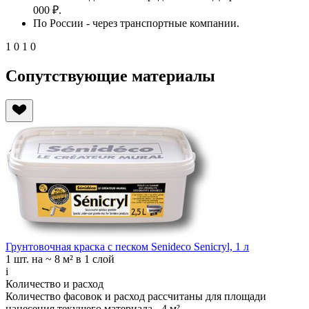
000 ₽.
По России - через транспортные компании.
1
0
1
0
Сопутствующие материалы
Грунтовочная краска с песком Senideco Senicryl, 1 л
1 шт.
на ~ 8 м² в 1 слой
i
Количество и расход
Количество фасовок и расход рассчитаны для
площади
нанесения
текущего материала -
4 м²
.