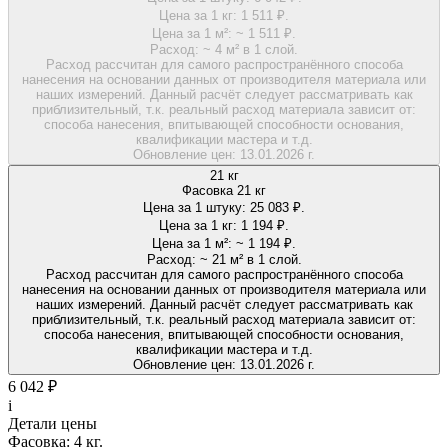
Цена за 1 кг:
1 511 ₽.
Цена за 1 м²:
~ 1 511 ₽.
Расход:
~ 4 м² в 1 слой.
Расход рассчитан для самого распространённого способа
нанесения на основании данных от производителя материала или
наших измерений. Данный расчёт следует рассматривать как
приблизительный, т.к. реальный расход материала зависит от:
способа нанесения, впитывающей способности основания,
квалификации мастера и т.д.
Обновление цен:
13.01.2026 г.
21 кг
Фасовка 21 кг
Цена за 1 штуку:
25 083 ₽.
Цена за 1 кг:
1 194 ₽.
Цена за 1 м²:
~ 1 194 ₽.
Расход:
~ 21 м² в 1 слой.
Расход рассчитан для самого распространённого способа
нанесения на основании данных от производителя материала или
наших измерений. Данный расчёт следует рассматривать как
приблизительный, т.к. реальный расход материала зависит от:
способа нанесения, впитывающей способности основания,
квалификации мастера и т.д.
Обновление цен:
13.01.2026 г.
6 042 ₽
i
Детали цены
Фасовка:
4 кг.