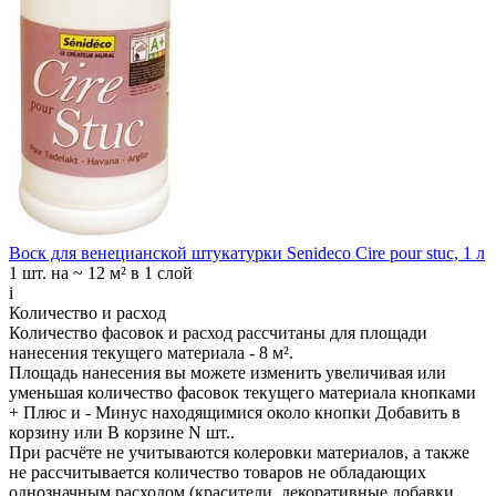
Воск для венецианской штукатурки Senideco Cire pour stuc, 1 л
1 шт.
на ~ 12 м² в 1 слой
i
Количество и расход
Количество фасовок и расход рассчитаны для
площади
нанесения
текущего материала -
8 м²
.
Площадь нанесения вы можете изменить увеличивая или
уменьшая количество фасовок текущего материала кнопками
+ Плюс
и
- Минус
находящимися около кнопки
Добавить в
корзину
или
В корзине N шт.
.
При расчёте не учитываются колеровки материалов, а также
не рассчитывается количество товаров не обладающих
однозначным расходом (красители, декоративные добавки,