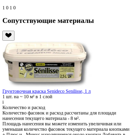
1
0
1
0
Сопутствующие материалы
Грунтовочная краска Senideco Senilisse, 1 л
1 шт.
на ~ 10 м² в 1 слой
i
Количество и расход
Количество фасовок и расход рассчитаны для
площади
нанесения
текущего материала -
8 м²
.
Площадь нанесения вы можете изменить увеличивая или
уменьшая количество фасовок текущего материала кнопками
+ Плюс
и
- Минус
находящимися около кнопки
Добавить в