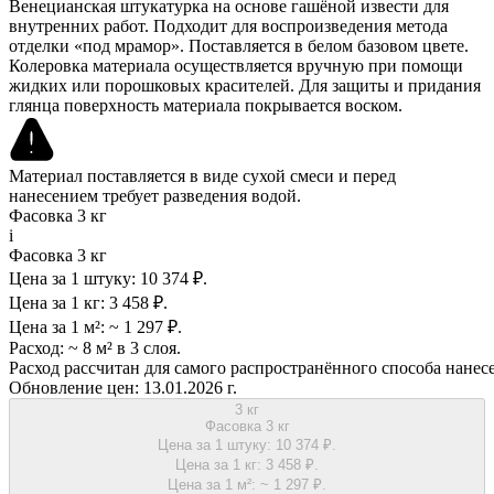
Венецианская штукатурка на основе гашёной извести для
внутренних работ. Подходит для воспроизведения метода
отделки «под мрамор». Поставляется в белом базовом цвете.
Колеровка материала осуществляется вручную при помощи
жидких или порошковых красителей. Для защиты и придания
глянца поверхность материала покрывается воском.
Материал поставляется в виде сухой смеси и перед
нанесением требует разведения водой.
Фасовка 3 кг
i
Фасовка 3 кг
Цена за 1 штуку:
10 374 ₽.
Цена за 1 кг:
3 458 ₽.
Цена за 1 м²:
~ 1 297 ₽.
Расход:
~ 8 м² в 3 слоя.
Расход рассчитан для самого распространённого способа нанес
Обновление цен:
13.01.2026 г.
3 кг
Фасовка 3 кг
Цена за 1 штуку:
10 374 ₽.
Цена за 1 кг:
3 458 ₽.
Цена за 1 м²:
~ 1 297 ₽.