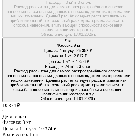
Расход:
~ 8 м² в 3 слоя.
Расход рассчитан для самого распространённого способа
нанесения на основании данных от производителя материала или
наших измерений. Данный расчёт следует рассматривать как
приблизительный, т.к. реальный расход материала зависит от:
способа нанесения, впитывающей способности основания,
квалификации мастера и т.д.
Обновление цен:
13.01.2026 г.
9 кг
Фасовка 9 кг
Цена за 1 штуку:
25 352 ₽.
Цена за 1 кг:
2 817 ₽.
Цена за 1 м²:
~ 1 056 ₽.
Расход:
~ 24 м² в 3 слоя.
Расход рассчитан для самого распространённого способа
нанесения на основании данных от производителя материала или
наших измерений. Данный расчёт следует рассматривать как
приблизительный, т.к. реальный расход материала зависит от:
способа нанесения, впитывающей способности основания,
квалификации мастера и т.д.
Обновление цен:
13.01.2026 г.
10 374 ₽
i
Детали цены
Фасовка:
3 кг.
Цена за 1 штуку:
10 374 ₽.
Количество:
1 шт.