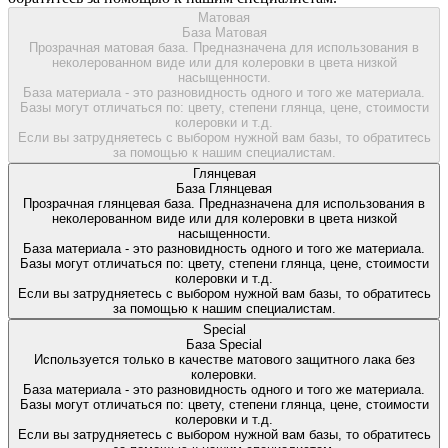
Матовая
База Матовая
Прозрачная матовая база. Предназначена для использования в
неколерованном виде или для колеровки в цвета низкой
насыщенности.
База материала - это разновидность одного и того же материала.
Базы могут отличаться по: цвету, степени глянца, цене, стоимости
колеровки и т.д.
Если вы затрудняетесь с выбором нужной вам базы, то обратитесь
за помощью к нашим специалистам.
Глянцевая
База Глянцевая
Прозрачная глянцевая база. Предназначена для использования в
неколерованном виде или для колеровки в цвета низкой
насыщенности.
База материала - это разновидность одного и того же материала.
Базы могут отличаться по: цвету, степени глянца, цене, стоимости
колеровки и т.д.
Если вы затрудняетесь с выбором нужной вам базы, то обратитесь
за помощью к нашим специалистам.
Special
База Special
Используется только в качестве матового защитного лака без
колеровки.
База материала - это разновидность одного и того же материала.
Базы могут отличаться по: цвету, степени глянца, цене, стоимости
колеровки и т.д.
Если вы затрудняетесь с выбором нужной вам базы, то обратитесь