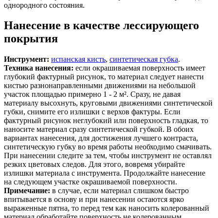
однородного состояния.
Нанесение в качестве лессирующего
покрытия
Инструмент:
испанская кисть
,
синтетическая губка
.
Техника нанесения:
если окрашиваемая поверхность имеет
глубокий фактурный рисунок, то материал следует нанести
кистью разнонаправленными движениями на небольшой
участок площадью примерно 1 - 2 м². Сразу, не давая
материалу высохнуть, круговыми движениями синтетической
губки, снимите его излишки с верхов фактуры. Если
фактурный рисунок неглубокий или поверхность гладкая, то
наносите материал сразу синтетической губкой. В обоих
вариантах нанесения, для достижения лучшего контраста,
синтетическую губку во время работы необходимо смачивать.
При нанесении следите за тем, чтобы инструмент не оставлял
резких цветовых следов. Для этого, вовремя убирайте
излишки материала с инструмента. Продолжайте нанесение
на следующем участке окрашиваемой поверхности.
Примечание:
в случае, если материал слишком быстро
впитывается в основу и при нанесении остаются ярко
выраженные пятна, то перед тем как наносить колерованный
материал обработайте поверхность не колерованным