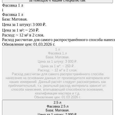
за помощью к нашим специалистам.
Фасовка 1 л
i
Фасовка 1 л
База:
Матовая.
Цена за 1 штуку:
3 000 ₽.
Цена за 1 м²:
~ 250 ₽.
Расход:
~ 12 м² в 2 слоя.
Расход рассчитан для самого распространённого способа нанес
Обновление цен:
01.03.2026 г.
1 л
Фасовка 1 л
База:
Матовая.
Цена за 1 штуку:
3 000 ₽.
Цена за 1 м²:
~ 250 ₽.
Расход:
~ 12 м² в 2 слоя.
Расход рассчитан для самого распространённого способа
нанесения на основании данных от производителя материала или
наших измерений. Данный расчёт следует рассматривать как
приблизительный, т.к. реальный расход материала зависит от:
способа нанесения, впитывающей способности основания,
квалификации мастера и т.д.
Обновление цен:
01.03.2026 г.
2.5 л
Фасовка 2.5 л
База:
Матовая.
Цена за 1 штуку:
7 000 ₽.