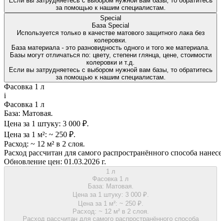
Если вы затрудняетесь с выбором нужной вам базы, то обратитесь
за помощью к нашим специалистам.
Special
База Special
Используется только в качестве матового защитного лака без
колеровки.
База материала - это разновидность одного и того же материала.
Базы могут отличаться по: цвету, степени глянца, цене, стоимости
колеровки и т.д.
Если вы затрудняетесь с выбором нужной вам базы, то обратитесь
за помощью к нашим специалистам.
Фасовка 1 л
i
Фасовка 1 л
База:
Матовая.
Цена за 1 штуку:
3 000 ₽.
Цена за 1 м²:
~ 250 ₽.
Расход:
~ 12 м² в 2 слоя.
Расход рассчитан для самого распространённого способа нанес
Обновление цен:
01.03.2026 г.
1 л
Фасовка 1 л
База:
Матовая.
Цена за 1 штуку:
3 000 ₽.
Цена за 1 м²:
~ 250 ₽.
Расход:
~ 12 м² в 2 слоя.
Расход рассчитан для самого распространённого способа