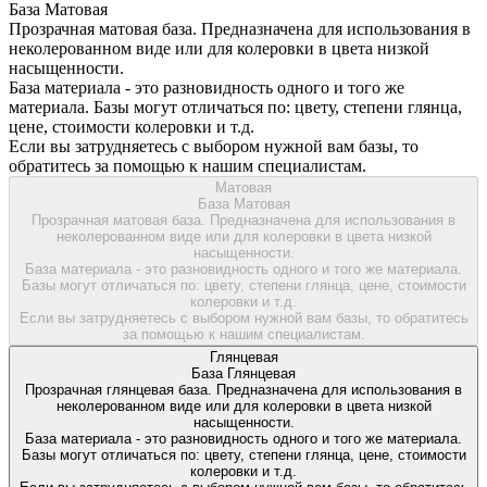
База Матовая
Прозрачная матовая база. Предназначена для использования в
неколерованном виде или для колеровки в цвета низкой
насыщенности.
База материала - это разновидность одного и того же
материала. Базы могут отличаться по: цвету, степени глянца,
цене, стоимости колеровки и т.д.
Если вы затрудняетесь с выбором нужной вам базы, то
обратитесь за помощью к нашим специалистам.
Матовая
База Матовая
Прозрачная матовая база. Предназначена для использования в
неколерованном виде или для колеровки в цвета низкой
насыщенности.
База материала - это разновидность одного и того же материала.
Базы могут отличаться по: цвету, степени глянца, цене, стоимости
колеровки и т.д.
Если вы затрудняетесь с выбором нужной вам базы, то обратитесь
за помощью к нашим специалистам.
Глянцевая
База Глянцевая
Прозрачная глянцевая база. Предназначена для использования в
неколерованном виде или для колеровки в цвета низкой
насыщенности.
База материала - это разновидность одного и того же материала.
Базы могут отличаться по: цвету, степени глянца, цене, стоимости
колеровки и т.д.