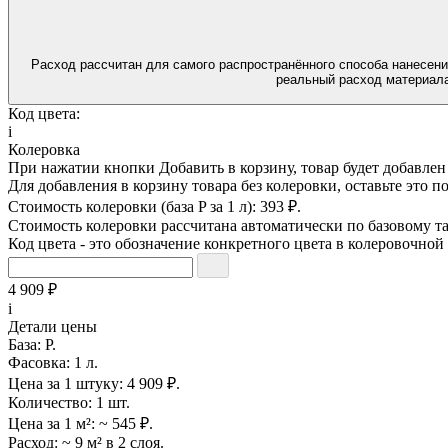
Расход рассчитан для самого распространённого способа нанесени
реальный расход материала
Код цвета:
i
Колеровка
При нажатии кнопки
Добавить в корзину
, товар будет добавле
Для добавления в корзину товара без колеровки, оставьте это п
Стоимость колеровки (база P за 1 л):
393 ₽.
Стоимость колеровки рассчитана автоматически по базовому та
Код цвета - это обозначение конкретного цвета в колеровочной
4 909 ₽
i
Детали цены
База:
P.
Фасовка:
1 л.
Цена за 1 штуку:
4 909 ₽.
Количество:
1 шт.
Цена за 1 м²:
~ 545 ₽.
Расход:
~ 9 м² в 2 слоя.