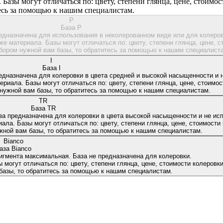
 Базы могут отличаться по: цвету, степени глянца, цене, стоимос
тесь за помощью к нашим специалистам.
P
База P
редназначена для использования в неколерованном виде или для колеров
же материала. Базы могут отличаться по: цвету, степени глянца, цене, с
бором нужной вам базы, то обратитесь за помощью к нашим специалист
I
База I
едназначена для колеровки в цвета средней и высокой насыщенности и н
ериала. Базы могут отличаться по: цвету, степени глянца, цене, стоимост
нужной вам базы, то обратитесь за помощью к нашим специалистам.
TR
База TR
за предназначена для колеровки в цвета высокой насыщенности и не исп
ала. Базы могут отличаться по: цвету, степени глянца, цене, стоимости 
жной вам базы, то обратитесь за помощью к нашим специалистам.
Bianco
аза Bianco
игмента максимальная. База не предназначена для колеровки.
 могут отличаться по: цвету, степени глянца, цене, стоимости колеровки 
базы, то обратитесь за помощью к нашим специалистам.