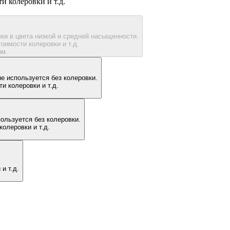
ти колеровки и т.д.
ки в цвета низкой и средней насыщенности.
тоимости колеровки и т.д.
ам.
е используется без колеровки.
и колеровки и т.д.
ользуется без колеровки.
колеровки и т.д.
и т.д.