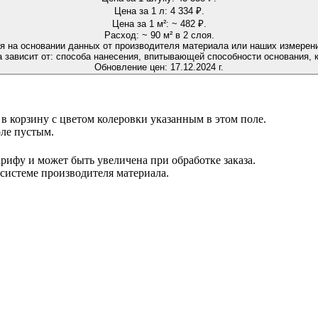
Цена за 1 л:
4 334 ₽.
Цена за 1 м²:
~ 482 ₽.
Расход:
~ 90 м² в 2 слоя.
я на основании данных от производителя материала или наших измерений
 зависит от: способа нанесения, впитывающей способности основания, к
Обновление цен:
17.12.2024 г.
н в корзину с цветом колеровки указанным в этом поле.
оле пустым.
рифу и может быть увеличена при обработке заказа.
 системе производителя материала.