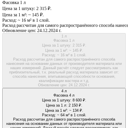
Фасовка 1 л
Цена за 1 штуку:
2 315 ₽.
Цена за 1 м²:
~ 145 ₽.
Расход:
~ 16 м² в 1 слой.
Расход рассчитан для самого распространённого способа нанес
Обновление цен:
24.12.2024 г.
1 л
Фасовка 1 л
Цена за 1 штуку:
2 315 ₽.
Цена за 1 м²:
~ 145 ₽.
Расход:
~ 16 м² в 1 слой.
Расход рассчитан для самого распространённого способа
нанесения на основании данных от производителя материала или
наших измерений. Данный расчёт следует рассматривать как
приблизительный, т.к. реальный расход материала зависит от:
способа нанесения, впитывающей способности основания,
квалификации мастера и т.д.
Обновление цен:
24.12.2024 г.
4 л
Фасовка 4 л
Цена за 1 штуку:
8 600 ₽.
Цена за 1 л:
2 150 ₽.
Цена за 1 м²:
~ 134 ₽.
Расход:
~ 64 м² в 1 слой.
Расход рассчитан для самого распространённого способа
нанесения на основании данных от производителя материала или
наших измерений. Данный расчёт следует рассматривать как