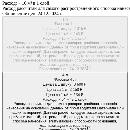
Расход:
~ 16 м² в 1 слой.
Расход рассчитан для самого распространённого способа нанес
Обновление цен:
24.12.2024 г.
1 л
Фасовка 1 л
Цена за 1 штуку:
2 315 ₽.
Цена за 1 м²:
~ 145 ₽.
Расход:
~ 16 м² в 1 слой.
Расход рассчитан для самого распространённого способа
нанесения на основании данных от производителя материала или
наших измерений. Данный расчёт следует рассматривать как
приблизительный, т.к. реальный расход материала зависит от:
способа нанесения, впитывающей способности основания,
квалификации мастера и т.д.
Обновление цен:
24.12.2024 г.
4 л
Фасовка 4 л
Цена за 1 штуку:
8 600 ₽.
Цена за 1 л:
2 150 ₽.
Цена за 1 м²:
~ 134 ₽.
Расход:
~ 64 м² в 1 слой.
Расход рассчитан для самого распространённого способа
нанесения на основании данных от производителя материала или
наших измерений. Данный расчёт следует рассматривать как
приблизительный, т.к. реальный расход материала зависит от:
способа нанесения, впитывающей способности основания,
квалификации мастера и т.д.
Обновление цен:
24.12.2024 г.