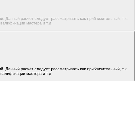
. Данный расчёт следует рассматривать как приблизительный, т.к.
валификации мастера и т.д.
. Данный расчёт следует рассматривать как приблизительный, т.к.
валификации мастера и т.д.