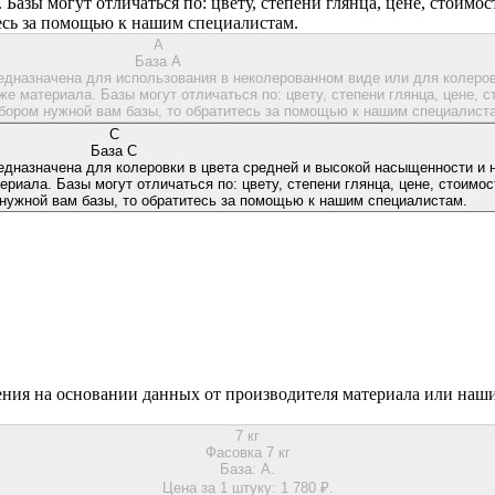
 Базы могут отличаться по: цвету, степени глянца, цене, стоимос
тесь за помощью к нашим специалистам.
A
База A
редназначена для использования в неколерованном виде или для колеров
же материала. Базы могут отличаться по: цвету, степени глянца, цене, с
бором нужной вам базы, то обратитесь за помощью к нашим специалист
C
База C
едназначена для колеровки в цвета средней и высокой насыщенности и н
ериала. Базы могут отличаться по: цвету, степени глянца, цене, стоимост
нужной вам базы, то обратитесь за помощью к нашим специалистам.
ения на основании данных от производителя материала или наши
7 кг
Фасовка 7 кг
База:
A.
Цена за 1 штуку:
1 780 ₽.