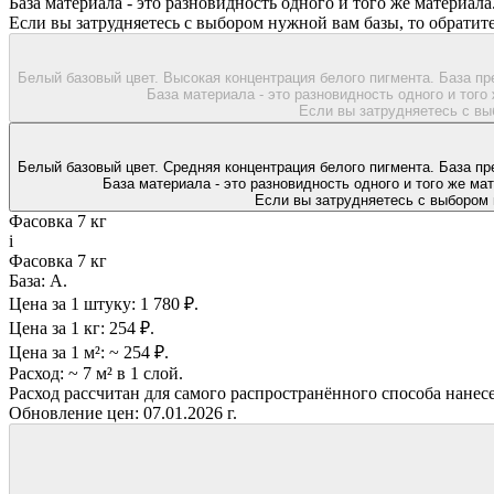
База материала - это разновидность одного и того же материала.
Если вы затрудняетесь с выбором нужной вам базы, то обрати
Белый базовый цвет. Высокая концентрация белого пигмента. База п
База материала - это разновидность одного и того 
Если вы затрудняетесь с вы
Белый базовый цвет. Средняя концентрация белого пигмента. База пр
База материала - это разновидность одного и того же мат
Если вы затрудняетесь с выбором 
Фасовка 7 кг
i
Фасовка 7 кг
База:
A.
Цена за 1 штуку:
1 780 ₽.
Цена за 1 кг:
254 ₽.
Цена за 1 м²:
~ 254 ₽.
Расход:
~ 7 м² в 1 слой.
Расход рассчитан для самого распространённого способа нанес
Обновление цен:
07.01.2026 г.