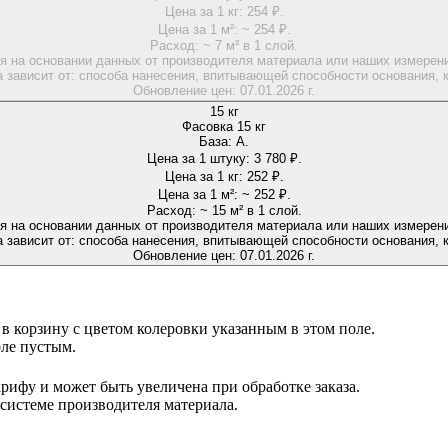
Цена за 1 кг:
254 ₽.
Цена за 1 м²:
~ 254 ₽.
Расход:
~ 7 м² в 1 слой.
я на основании данных от производителя материала или наших измерений
 зависит от: способа нанесения, впитывающей способности основания, к
Обновление цен:
07.01.2026 г.
15 кг
Фасовка 15 кг
База:
A.
Цена за 1 штуку:
3 780 ₽.
Цена за 1 кг:
252 ₽.
Цена за 1 м²:
~ 252 ₽.
Расход:
~ 15 м² в 1 слой.
я на основании данных от производителя материала или наших измерений
 зависит от: способа нанесения, впитывающей способности основания, к
Обновление цен:
07.01.2026 г.
н в корзину с цветом колеровки указанным в этом поле.
оле пустым.
рифу и может быть увеличена при обработке заказа.
 системе производителя материала.