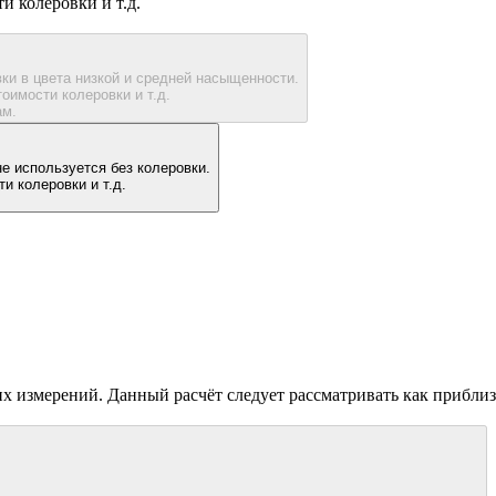
ти колеровки и т.д.
ки в цвета низкой и средней насыщенности.
тоимости колеровки и т.д.
ам.
е используется без колеровки.
и колеровки и т.д.
х измерений. Данный расчёт следует рассматривать как приблизи