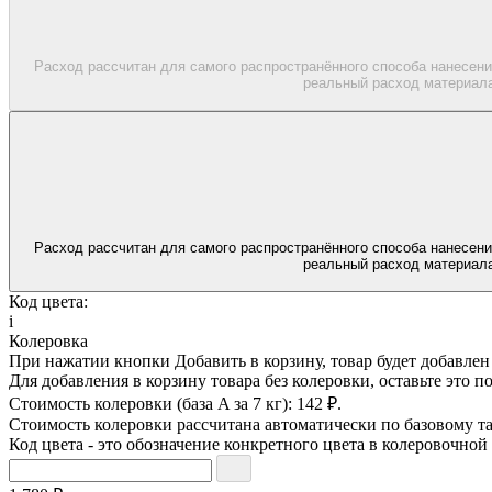
Расход рассчитан для самого распространённого способа нанесени
реальный расход материала
Расход рассчитан для самого распространённого способа нанесени
реальный расход материала
Код цвета:
i
Колеровка
При нажатии кнопки
Добавить в корзину
, товар будет добавле
Для добавления в корзину товара без колеровки, оставьте это п
Стоимость колеровки (база A за 7 кг):
142 ₽.
Стоимость колеровки рассчитана автоматически по базовому та
Код цвета - это обозначение конкретного цвета в колеровочной