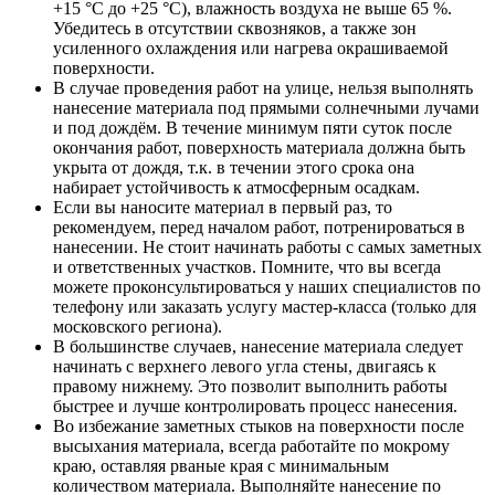
+15 °C до +25 °C), влажность воздуха не выше 65 %.
Убедитесь в отсутствии сквозняков, а также зон
усиленного охлаждения или нагрева окрашиваемой
поверхности.
В случае проведения работ на улице, нельзя выполнять
нанесение материала под прямыми солнечными лучами
и под дождём. В течение минимум пяти суток после
окончания работ, поверхность материала должна быть
укрыта от дождя, т.к. в течении этого срока она
набирает устойчивость к атмосферным осадкам.
Если вы наносите материал в первый раз, то
рекомендуем, перед началом работ, потренироваться в
нанесении. Не стоит начинать работы с самых заметных
и ответственных участков. Помните, что вы всегда
можете проконсультироваться у наших специалистов по
телефону или заказать услугу мастер-класса (только для
московского региона).
В большинстве случаев, нанесение материала следует
начинать с верхнего левого угла стены, двигаясь к
правому нижнему. Это позволит выполнить работы
быстрее и лучше контролировать процесс нанесения.
Во избежание заметных стыков на поверхности после
высыхания материала, всегда работайте по мокрому
краю, оставляя рваные края с минимальным
количеством материала. Выполняйте нанесение по