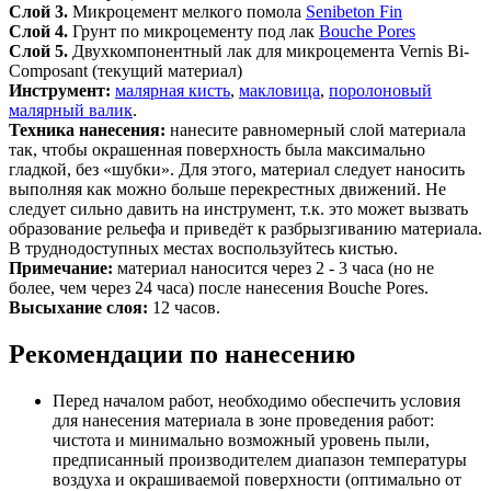
Слой 3.
Микроцемент мелкого помола
Senibeton Fin
Слой 4.
Грунт по микроцементу под лак
Bouche Pores
Слой 5.
Двухкомпонентный лак для микроцемента Vernis Bi-
Composant (текущий материал)
Инструмент:
малярная кисть
,
макловица
,
поролоновый
малярный валик
.
Техника нанесения:
нанесите равномерный слой материала
так, чтобы окрашенная поверхность была максимально
гладкой, без «шубки». Для этого, материал следует наносить
выполняя как можно больше перекрестных движений. Не
следует сильно давить на инструмент, т.к. это может вызвать
образование рельефа и приведёт к разбрызгиванию материала.
В труднодоступных местах воспользуйтесь кистью.
Примечание:
материал наносится через 2 - 3 часа (но не
более, чем через 24 часа) после нанесения Bouche Pores.
Высыхание слоя:
12 часов.
Рекомендации по нанесению
Перед началом работ, необходимо обеспечить условия
для нанесения материала в зоне проведения работ:
чистота и минимально возможный уровень пыли,
предписанный производителем диапазон температуры
воздуха и окрашиваемой поверхности (оптимально от