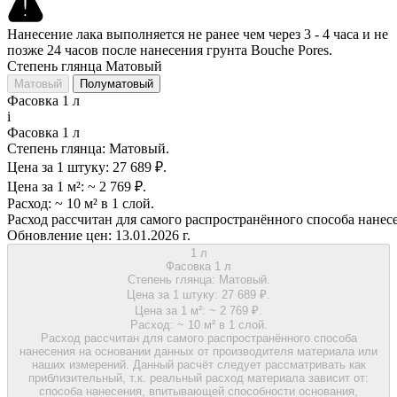
Нанесение лака выполняется не ранее чем через 3 - 4 часа и не
позже 24 часов после нанесения грунта Bouche Pores.
Степень глянца Матовый
Матовый
Полуматовый
Фасовка 1 л
i
Фасовка 1 л
Степень глянца:
Матовый.
Цена за 1 штуку:
27 689 ₽.
Цена за 1 м²:
~ 2 769 ₽.
Расход:
~ 10 м² в 1 слой.
Расход рассчитан для самого распространённого способа нанес
Обновление цен:
13.01.2026 г.
1 л
Фасовка 1 л
Степень глянца:
Матовый.
Цена за 1 штуку:
27 689 ₽.
Цена за 1 м²:
~ 2 769 ₽.
Расход:
~ 10 м² в 1 слой.
Расход рассчитан для самого распространённого способа
нанесения на основании данных от производителя материала или
наших измерений. Данный расчёт следует рассматривать как
приблизительный, т.к. реальный расход материала зависит от:
способа нанесения, впитывающей способности основания,