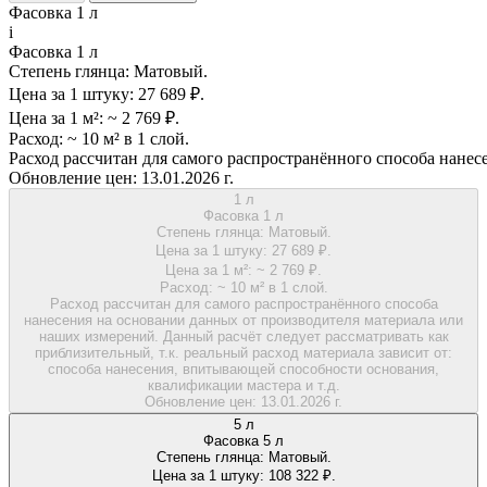
Фасовка 1 л
i
Фасовка 1 л
Степень глянца:
Матовый.
Цена за 1 штуку:
27 689 ₽.
Цена за 1 м²:
~ 2 769 ₽.
Расход:
~ 10 м² в 1 слой.
Расход рассчитан для самого распространённого способа нанес
Обновление цен:
13.01.2026 г.
1 л
Фасовка 1 л
Степень глянца:
Матовый.
Цена за 1 штуку:
27 689 ₽.
Цена за 1 м²:
~ 2 769 ₽.
Расход:
~ 10 м² в 1 слой.
Расход рассчитан для самого распространённого способа
нанесения на основании данных от производителя материала или
наших измерений. Данный расчёт следует рассматривать как
приблизительный, т.к. реальный расход материала зависит от:
способа нанесения, впитывающей способности основания,
квалификации мастера и т.д.
Обновление цен:
13.01.2026 г.
5 л
Фасовка 5 л
Степень глянца:
Матовый.
Цена за 1 штуку:
108 322 ₽.