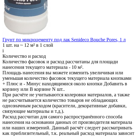
Грунт по микроцементу под лак Senideco Bouche Pores, 1 л
1 шт.
на ~ 12 м² в 1 слой
i
Количество и расход
Количество фасовок и расход рассчитаны для
площади
нанесения
текущего материала -
10 м²
.
Площадь нанесения вы можете изменить увеличивая или
уменьшая количество фасовок текущего материала кнопками
+ Плюс
и
- Минус
находящимися около кнопки
Добавить в
корзину
или
В корзине N шт.
.
При расчёте не учитываются колеровки материалов, а также
не рассчитывается количество товаров не обладающих
однозначным расходом (красители, декоративные добавки,
связующие материалы и т.д.).
Расход рассчитан для самого распространённого способа
нанесения на основании данных от производителя материала
или наших измерений. Данный расчёт следует рассматривать
как приблизительный, т.к. реальный расход материала зависит