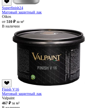
Superfinish24
Матовый защитный лак
Oikos
от
510 ₽
за м²
В наличии
Finish V16
Матовый защитный лак
Valpaint
467 ₽
за м²
В наличии