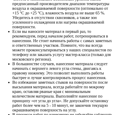
предписанный производителем диапазон температуры
воздуха и окрашиваемой поверхности (оптимально от
+15 °C до +25 °C), влажность воздуха не выше 65 %.
Убедитесь в отсутствии сквозняков, а также зон
усиленного охлаждения или нагрева окрашиваемой
поверхности.
Если вы наносите материал в первый раз, то
рекомендуем, перед началом работ, потренироваться в
нанесении. Не стоит начинать работы с самых заметных
и ответственных участков. Помните, что вы всегда
можете проконсультироваться у наших специалистов по
телефону или заказать услугу мастер-класса (только для
московского региона).
В большинстве случаев, нанесение материала следует
начинать с верхнего левого угла стены, двигаясь к
правому нижнему. Это позволит выполнить работы
быстрее и лучше контролировать процесс нанесения.
Во избежание заметных стыков на поверхности после
высыхания материала, всегда работайте по мокрому
краю, оставляя рваные края с минимальным
количеством материала. Выполняйте нанесение по
принципу «от угла до угла». Не допускайте остановку
работ более чем на 5 - 10 минут, не закончив текущую
окрашиваемую поверхность на углу.
В процессе работ по нанесению не забывайте соблюдать