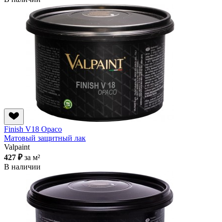
Finish V18 Opaco
Матовый защитный лак
Valpaint
427 ₽
за м²
В наличии