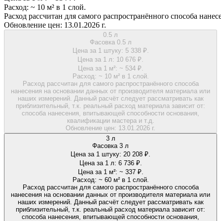
Расход:
~ 10 м² в 1 слой.
Расход рассчитан для самого распространённого способа нанес
Обновление цен:
13.01.2026 г.
0.5 л
Фасовка 0.5 л
Цена за 1 штуку:
5 338 ₽.
Цена за 1 л:
10 676 ₽.
Цена за 1 м²:
~ 534 ₽.
Расход:
~ 10 м² в 1 слой.
Расход рассчитан для самого распространённого способа
нанесения на основании данных от производителя материала или
наших измерений. Данный расчёт следует рассматривать как
приблизительный, т.к. реальный расход материала зависит от:
способа нанесения, впитывающей способности основания,
квалификации мастера и т.д.
Обновление цен:
13.01.2026 г.
3 л
Фасовка 3 л
Цена за 1 штуку:
20 208 ₽.
Цена за 1 л:
6 736 ₽.
Цена за 1 м²:
~ 337 ₽.
Расход:
~ 60 м² в 1 слой.
Расход рассчитан для самого распространённого способа
нанесения на основании данных от производителя материала или
наших измерений. Данный расчёт следует рассматривать как
приблизительный, т.к. реальный расход материала зависит от:
способа нанесения, впитывающей способности основания,