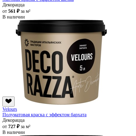
Декорацца
от
561 ₽
за м²
В наличии
Velours
Полуматовая краска с эффектом бархата
Декорацца
от
727 ₽
за м²
В наличии