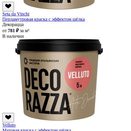
Seta da Vinchi
Перламутровая краска с эффектом шёлка
Декорацца
от
781 ₽
за м²
В наличии
Velluto
Матовая краска с эффектом шёлка