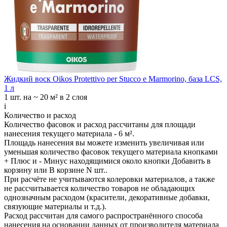
Жидкий воск Oikos Protettivo per Stucco e Marmorino, база LCS,
1 л
1 шт.
на ~ 20 м² в 2 слоя
i
Количество и расход
Количество фасовок и расход рассчитаны для
площади
нанесения
текущего материала -
6 м²
.
Площадь нанесения вы можете изменить увеличивая или
уменьшая количество фасовок текущего материала кнопками
+ Плюс
и
- Минус
находящимися около кнопки
Добавить в
корзину
или
В корзине N шт.
.
При расчёте не учитываются колеровки материалов, а также
не рассчитывается количество товаров не обладающих
однозначным расходом (красители, декоративные добавки,
связующие материалы и т.д.).
Расход рассчитан для самого распространённого способа
нанесения на основании данных от производителя материала