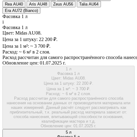
Rea AU40
Aris AU48
Zeus AU56
Talia AU64
Era AU72 (Bianco)
Фасовка 1 л
i
Фасовка 1 л
Цвет:
Midas AU08.
Цена за 1 штуку:
22 200 ₽.
Цена за 1 м²:
~ 3 700 ₽.
Расход:
~ 6 м² в 2 слоя.
Расход рассчитан для самого распространённого способа нанес
Обновление цен:
01.07.2025 г.
1 л
Фасовка 1 л
Цвет:
Midas AU08.
Цена за 1 штуку:
22 200 ₽.
Цена за 1 м²:
~ 3 700 ₽.
Расход:
~ 6 м² в 2 слоя.
Расход рассчитан для самого распространённого способа
нанесения на основании данных от производителя материала или
наших измерений. Данный расчёт следует рассматривать как
приблизительный, т.к. реальный расход материала зависит от:
способа нанесения, впитывающей способности основания,
квалификации мастера и т.д.
Обновление цен:
01.07.2025 г.
5 л
Фасовка 5 л