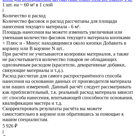
1 шт.
на ~ 60 м² в 1 слой
i
Количество и расход
Количество фасовок и расход рассчитаны для
площади
нанесения
текущего материала -
6 м²
.
Площадь нанесения вы можете изменить увеличивая или
уменьшая количество фасовок текущего материала кнопками
+ Плюс
и
- Минус
находящимися около кнопки
Добавить в
корзину
или
В корзине N шт.
.
При расчёте не учитываются колеровки материалов, а также
не рассчитывается количество товаров не обладающих
однозначным расходом (красители, декоративные добавки,
связующие материалы и т.д.).
Расход рассчитан для самого распространённого способа
нанесения на основании данных от производителя материала
или наших измерений. Данный расчёт следует рассматривать
как приблизительный, т.к. реальный расход материала зависит
от: способа нанесения, впитывающей способности основания,
квалификации мастера и т.д.
Скорректировать результаты расчёта вы можете
самостоятельно в корзине или обратившись за помощью к
нашим специалистам.
5 926 ₽
i