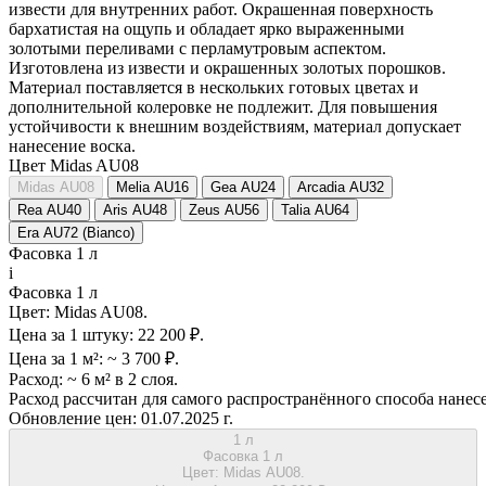
извести для внутренних работ. Окрашенная поверхность
бархатистая на ощупь и обладает ярко выраженными
золотыми переливами с перламутровым аспектом.
Изготовлена из извести и окрашенных золотых порошков.
Материал поставляется в нескольких готовых цветах и
дополнительной колеровке не подлежит. Для повышения
устойчивости к внешним воздействиям, материал допускает
нанесение воска.
Цвет Midas AU08
Midas AU08
Melia AU16
Gea AU24
Arcadia AU32
Rea AU40
Aris AU48
Zeus AU56
Talia AU64
Era AU72 (Bianco)
Фасовка 1 л
i
Фасовка 1 л
Цвет:
Midas AU08.
Цена за 1 штуку:
22 200 ₽.
Цена за 1 м²:
~ 3 700 ₽.
Расход:
~ 6 м² в 2 слоя.
Расход рассчитан для самого распространённого способа нанес
Обновление цен:
01.07.2025 г.
1 л
Фасовка 1 л
Цвет:
Midas AU08.