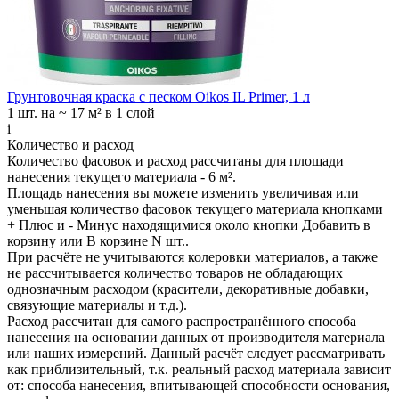
Грунтовочная краска с песком Oikos IL Primer, 1 л
1 шт.
на ~ 17 м² в 1 слой
i
Количество и расход
Количество фасовок и расход рассчитаны для
площади
нанесения
текущего материала -
6 м²
.
Площадь нанесения вы можете изменить увеличивая или
уменьшая количество фасовок текущего материала кнопками
+ Плюс
и
- Минус
находящимися около кнопки
Добавить в
корзину
или
В корзине N шт.
.
При расчёте не учитываются колеровки материалов, а также
не рассчитывается количество товаров не обладающих
однозначным расходом (красители, декоративные добавки,
связующие материалы и т.д.).
Расход рассчитан для самого распространённого способа
нанесения на основании данных от производителя материала
или наших измерений. Данный расчёт следует рассматривать
как приблизительный, т.к. реальный расход материала зависит
от: способа нанесения, впитывающей способности основания,