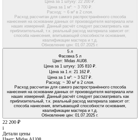
Цена за 1 штуку:
22 200 ₽.
Цена за 1 м²:
~ 3 700 ₽.
Расход:
~ 6 м² в 2 слоя.
Расход рассчитан для самого распространённого способа
нанесения на основании данных от производителя материала или
наших измерений. Данный расчёт следует рассматривать как
приблизительный, т.к. реальный расход материала зависит от:
способа нанесения, впитывающей способности основания,
квалификации мастера и т.д.
Обновление цен:
01.07.2025 г.
5 л
Фасовка 5 л
Цвет:
Midas AU08.
Цена за 1 штуку:
105 810 ₽.
Цена за 1 л:
21 162 ₽.
Цена за 1 м²:
~ 3 527 ₽.
Расход:
~ 30 м² в 2 слоя.
Расход рассчитан для самого распространённого способа
нанесения на основании данных от производителя материала или
наших измерений. Данный расчёт следует рассматривать как
приблизительный, т.к. реальный расход материала зависит от:
способа нанесения, впитывающей способности основания,
квалификации мастера и т.д.
Обновление цен:
01.07.2025 г.
22 200 ₽
i
Детали цены
Цвет:
Midas AU08.