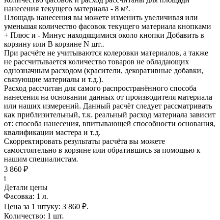
нанесения
текущего материала -
8 м²
.
Площадь нанесения вы можете изменить увеличивая или
уменьшая количество фасовок текущего материала кнопками
+ Плюс
и
- Минус
находящимися около кнопки
Добавить в
корзину
или
В корзине N шт.
.
При расчёте не учитываются колеровки материалов, а также
не рассчитывается количество товаров не обладающих
однозначным расходом (красители, декоративные добавки,
связующие материалы и т.д.).
Расход рассчитан для самого распространённого способа
нанесения на основании данных от производителя материала
или наших измерений. Данный расчёт следует рассматривать
как приблизительный, т.к. реальный расход материала зависит
от: способа нанесения, впитывающей способности основания,
квалификации мастера и т.д.
Скорректировать результаты расчёта вы можете
самостоятельно в корзине или обратившись за помощью к
нашим специалистам.
3 860 ₽
i
Детали цены
Фасовка:
1 л.
Цена за 1 штуку:
3 860 ₽.
Количество:
1 шт.