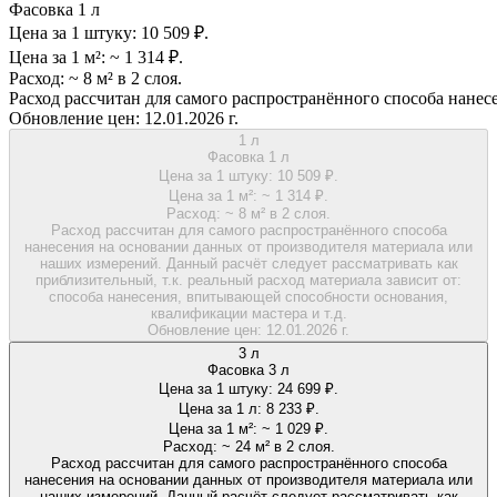
Фасовка 1 л
Цена за 1 штуку:
10 509 ₽.
Цена за 1 м²:
~ 1 314 ₽.
Расход:
~ 8 м² в 2 слоя.
Расход рассчитан для самого распространённого способа нанес
Обновление цен:
12.01.2026 г.
1 л
Фасовка 1 л
Цена за 1 штуку:
10 509 ₽.
Цена за 1 м²:
~ 1 314 ₽.
Расход:
~ 8 м² в 2 слоя.
Расход рассчитан для самого распространённого способа
нанесения на основании данных от производителя материала или
наших измерений. Данный расчёт следует рассматривать как
приблизительный, т.к. реальный расход материала зависит от:
способа нанесения, впитывающей способности основания,
квалификации мастера и т.д.
Обновление цен:
12.01.2026 г.
3 л
Фасовка 3 л
Цена за 1 штуку:
24 699 ₽.
Цена за 1 л:
8 233 ₽.
Цена за 1 м²:
~ 1 029 ₽.
Расход:
~ 24 м² в 2 слоя.
Расход рассчитан для самого распространённого способа
нанесения на основании данных от производителя материала или
наших измерений. Данный расчёт следует рассматривать как