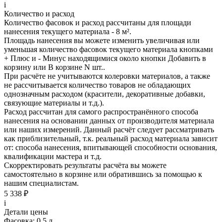
i
Количество и расход
Количество фасовок и расход рассчитаны для
площади
нанесения
текущего материала -
8 м²
.
Площадь нанесения вы можете изменить увеличивая или
уменьшая количество фасовок текущего материала кнопками
+ Плюс
и
- Минус
находящимися около кнопки
Добавить в
корзину
или
В корзине N шт.
.
При расчёте не учитываются колеровки материалов, а также
не рассчитывается количество товаров не обладающих
однозначным расходом (красители, декоративные добавки,
связующие материалы и т.д.).
Расход рассчитан для самого распространённого способа
нанесения на основании данных от производителя материала
или наших измерений. Данный расчёт следует рассматривать
как приблизительный, т.к. реальный расход материала зависит
от: способа нанесения, впитывающей способности основания,
квалификации мастера и т.д.
Скорректировать результаты расчёта вы можете
самостоятельно в корзине или обратившись за помощью к
нашим специалистам.
5 338 ₽
i
Детали цены
Фасовка:
0.5 л.