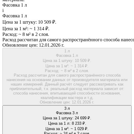
Фасовка 1 л
i
Фасовка 1 л
Цена за 1 штуку:
10 509 ₽.
Цена за 1 м²:
~ 1 314 ₽.
Расход:
~ 8 м² в 2 слоя.
Расход рассчитан для самого распространённого способа нанес
Обновление цен:
12.01.2026 г.
1 л
Фасовка 1 л
Цена за 1 штуку:
10 509 ₽.
Цена за 1 м²:
~ 1 314 ₽.
Расход:
~ 8 м² в 2 слоя.
Расход рассчитан для самого распространённого способа
нанесения на основании данных от производителя материала или
наших измерений. Данный расчёт следует рассматривать как
приблизительный, т.к. реальный расход материала зависит от:
способа нанесения, впитывающей способности основания,
квалификации мастера и т.д.
Обновление цен:
12.01.2026 г.
3 л
Фасовка 3 л
Цена за 1 штуку:
24 699 ₽.
Цена за 1 л:
8 233 ₽.
Цена за 1 м²:
~ 1 029 ₽.
Расход:
~ 24 м² в 2 слоя.